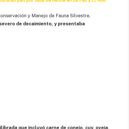
borarán pan por falta de harina en La Paz y El Alto
onservación y Manejo de Fauna Silvestre,
 severo de decaimiento, y presentaba
librada que incluyó carne de conejo, cuy, oveja,