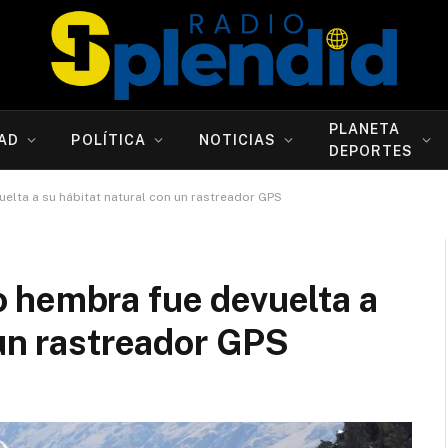
PLANETA
AD
POLÍTICA
NOTICIAS
DEPORTES
lta a su hábitat natural con un rastreador GPS
 hembra fue devuelta a
 un rastreador GPS