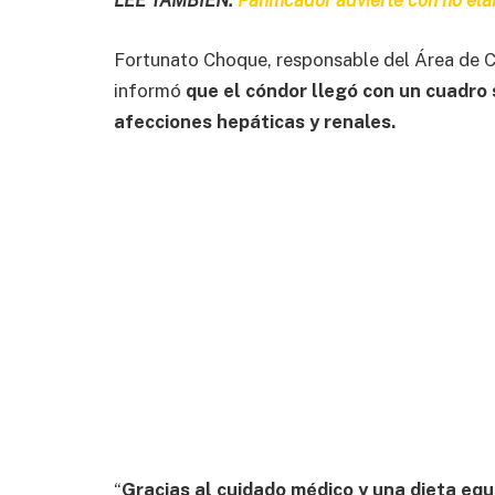
LEE TAMBIÉN:
Panificador advierte con no ela
Fortunato Choque, responsable del Área de C
informó
que el cóndor llegó con un cuadro
afecciones hepáticas y renales.
“
Gracias al cuidado médico y una dieta equi