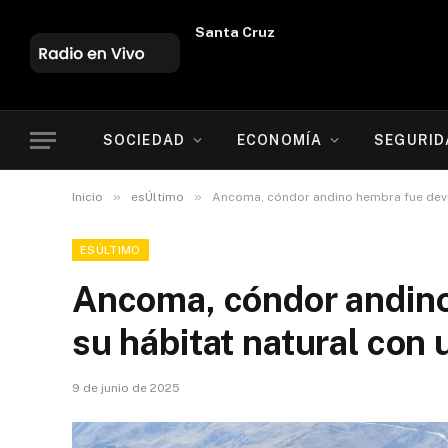
Oruro
SOCIEDAD
ECONOMÍA
SEGURID
»
»
Inicio
esÚltimo
Ancoma, cóndor andino hembra fue devue
ESÚLTIMO
Ancoma, cóndor andino
su hábitat natural con
9 de junio de 2025