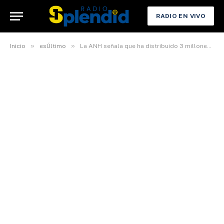
RADIO EN VIVO
»
»
Inicio
esÚltimo
La ANH señala que ha distribuido 3 millones de litros de combustible este lunes