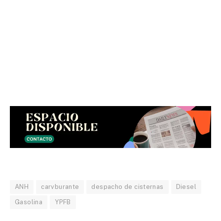
ANH
carvburante
despacho de cisternas
Diesel
Gasolina
YPFB