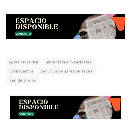
agresión sexual
autoridades municipales
Cochabamba
denuncia de agresión sexual
niño de 9 años