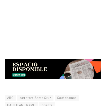
ABC
carretera Santa Cruz
Cochabamba
HABILITAN TRAMO
oriente