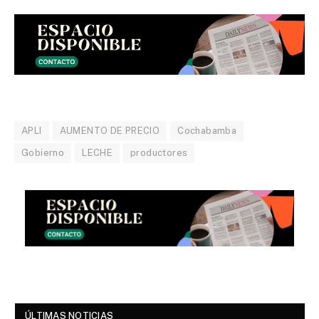
APLI
AUMENTO DE PRECIO
Cochabamba
Gobierno
LECHE
productores
ÚLTIMAS NOTICIAS