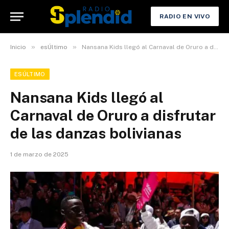
RADIO EN VIVO
»
»
Inicio
esÚltimo
Nansana Kids llegó al Carnaval de Oruro a disfrutar de las danzas bolivianas
ESÚLTIMO
Nansana Kids llegó al
Carnaval de Oruro a disfrutar
de las danzas bolivianas
1 de marzo de 2025