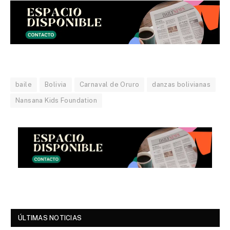
baile
Bolivia
Carnaval de Oruro
danzas bolivianas
Nansana Kids Foundation
ÚLTIMAS NOTICIAS