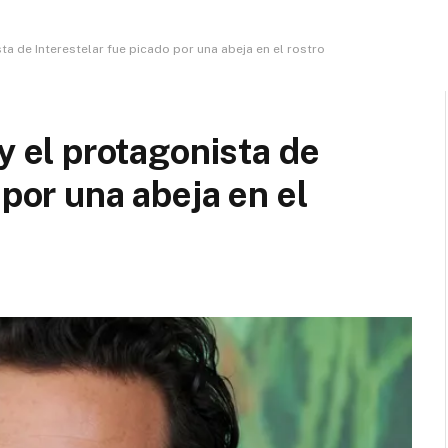
 de Interestelar fue picado por una abeja en el rostro
el protagonista de
 por una abeja en el