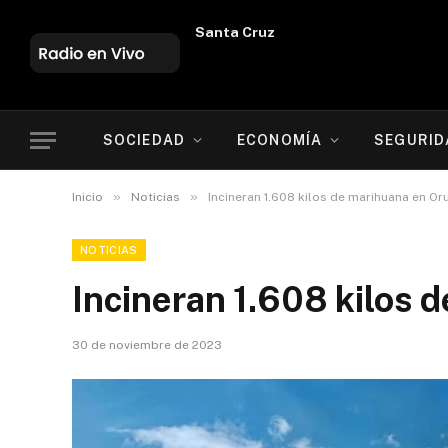
Oruro
SOCIEDAD
ECONOMÍA
SEGURID
»
»
Inicio
Noticias
Incineran 1.608 kilos de marihuana en Or
NOTICIAS
Incineran 1.608 kilos 
30 de noviembre de 2023