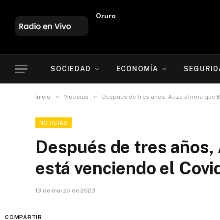
Oruro
SOCIEDAD
ECONOMÍA
SEGURID
»
»
Inicio
Noticias
Después de tres años, Auza afirma que Bo
NOTICIAS
Después de tres años, 
está venciendo el Covi
13 de marzo de 2023
COMPARTIR