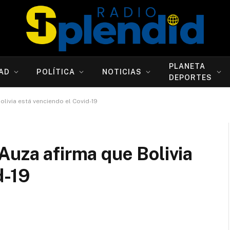
PLANETA
AD
POLÍTICA
NOTICIAS
DEPORTES
livia está venciendo el Covid-19
Auza afirma que Bolivia
d-19